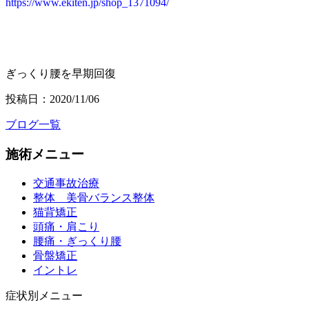
https://www.ekiten.jp/shop_1371094/
ぎっくり腰を早期回復
投稿日：2020/11/06
ブログ一覧
施術メニュー
交通事故治療
整体 美骨バランス整体
猫背矯正
頭痛・肩こり
腰痛・ぎっくり腰
骨盤矯正
イントレ
症状別メニュー