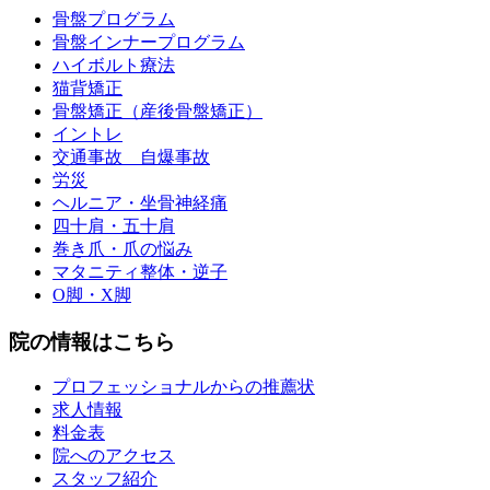
骨盤プログラム
骨盤インナープログラム
ハイボルト療法
猫背矯正
骨盤矯正（産後骨盤矯正）
イントレ
交通事故 自爆事故
労災
ヘルニア・坐骨神経痛
四十肩・五十肩
巻き爪・爪の悩み
マタニティ整体・逆子
O脚・X脚
院の情報はこちら
プロフェッショナルからの推薦状
求人情報
料金表
院へのアクセス
スタッフ紹介