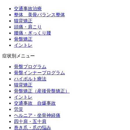
交通事故治療
整体 美骨バランス整体
猫背矯正
頭痛・肩こり
腰痛・ぎっくり腰
骨盤矯正
イントレ
症状別メニュー
骨盤プログラム
骨盤インナープログラム
ハイボルト療法
猫背矯正
骨盤矯正（産後骨盤矯正）
イントレ
交通事故 自爆事故
労災
ヘルニア・坐骨神経痛
四十肩・五十肩
巻き爪・爪の悩み