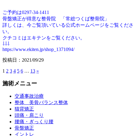
ご予約は0297-34-1411
骨盤矯正が得意な整骨院 「常総つくば整骨院」
詳しくは、今ご覧頂いている公式ホームページをご覧くださ
い。
クチコミはエキテンをご覧ください。
⇩⇩⇩
https://www.ekiten.jp/shop_1371094/
投稿日：2021/09/29
1
2
3
4
5
6
…
13
»
施術メニュー
交通事故治療
整体 美骨バランス整体
猫背矯正
頭痛・肩こり
腰痛・ぎっくり腰
骨盤矯正
イントレ