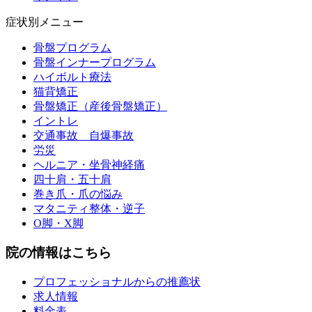
症状別メニュー
骨盤プログラム
骨盤インナープログラム
ハイボルト療法
猫背矯正
骨盤矯正（産後骨盤矯正）
イントレ
交通事故 自爆事故
労災
ヘルニア・坐骨神経痛
四十肩・五十肩
巻き爪・爪の悩み
マタニティ整体・逆子
O脚・X脚
院の情報はこちら
プロフェッショナルからの推薦状
求人情報
料金表