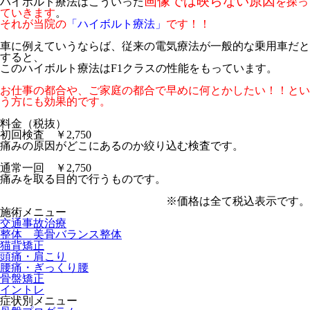
画像では映らない原因
ハイボルト療法はこういった
を探っ
ていきます
。
それが当院の
「ハイボルト療法」
です！！
車に例えていうならば、従来の電気療法が一般的な乗用車だと
すると、
このハイボルト療法はF1クラスの性能をもっています。
お仕事の都合や、ご家庭の都合で早めに何とかしたい！！とい
う方にも効果的です。
料金（税抜）
初回検査 ￥2,750
痛みの原因がどこにあるのか絞り込む検査です。
通常一回 ￥2,750
痛みを取る目的で行うものです。
※価格は全て税込表示です。
施術メニュー
交通事故治療
整体 美骨バランス整体
猫背矯正
頭痛・肩こり
腰痛・ぎっくり腰
骨盤矯正
イントレ
症状別メニュー