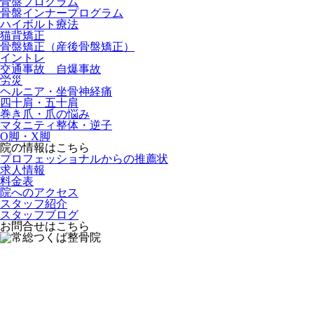
骨盤プログラム
骨盤インナープログラム
ハイボルト療法
猫背矯正
骨盤矯正（産後骨盤矯正）
イントレ
交通事故 自爆事故
労災
ヘルニア・坐骨神経痛
四十肩・五十肩
巻き爪・爪の悩み
マタニティ整体・逆子
O脚・X脚
院の情報はこちら
プロフェッショナルからの推薦状
求人情報
料金表
院へのアクセス
スタッフ紹介
スタッフブログ
お問合せはこちら